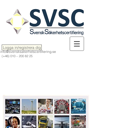
Logga in/registrera dig
info@svensksakerhetscertifiering.se
(+46) 010 –
200 82 25