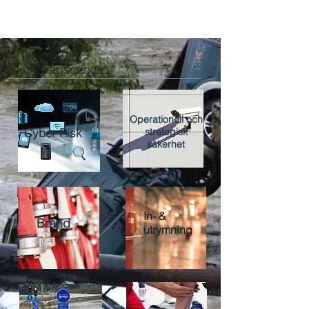
Risk- och
kunskapscenter
Operationell och
Cyber Risk
strategisk
säkerhet
In- &
Brand
utrymning