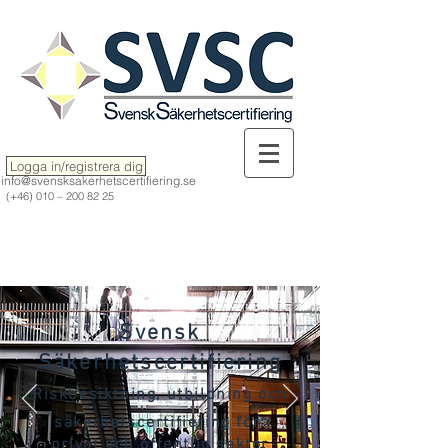
Logga in/registrera dig
info@svensksakerhetscertifiering.se
(+46) 010 –
200 82 25
Svensk
Säkerhetscertifiering
Riskbesiktning, utbildning och
säkerhetscertifiering för
privat och offentlig sektor